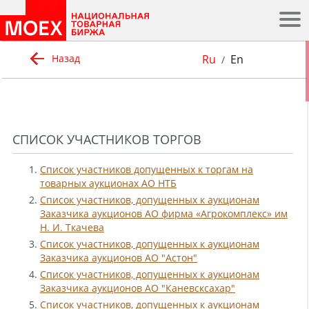
.
Ru
En
Назад
/
СПИСОК УЧАСТНИКОВ ТОРГОВ
1.
Список участников допущенных к торгам на
товарных аукционах АО НТБ
2.
Список участников, допущенных к аукционам
Заказчика аукционов АО фирма «Агрокомплекс» им
Н. И. Ткачева
3.
Список участников, допущенных к аукционам
Заказчика аукционов АО "Астон"
4.
Список участников, допущенных к аукционам
Заказчика аукционов АО "Каневсксахар"
5.
Список участников, допущенных к аукционам