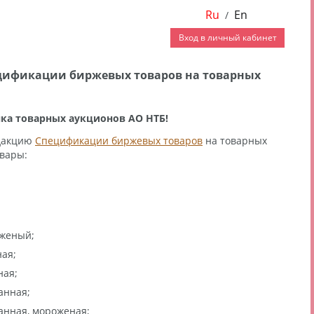
Ru
En
/
Вход в личный кабинет
цификации биржевых товаров на товарных
ка товарных аукционов АО НТБ!
едакцию
Спецификации биржевых товаров
на товарных
овары:
оженый;
ая;
ная;
анная;
анная, мороженая;