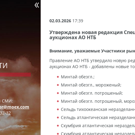
02.03.2026
17:39
Утверждена новая редакция Спе
аукционах АО НТБ
Внимание, уважаемые Участники рын
Правление АО НТБ утвердило новую р
ТИ
аукционах АО НТБ - добавлены новые т
Минтай обезгл.;
Минтай обезгл., мороженый;
Минтай обезгл. потрошеный;
я СМИ:
Минтай обезгл. потрошеный, мор
pr@moex.com
Сельдь тихоокеанская неразделанн
32-32
Сельдь атлантическая неразделан
Скумбрия атлантическая нераздел
Скумбрия атлантическая нераздел