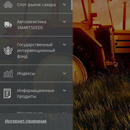
Спот-рынок сахара
Автологистика
SMARTSEEDS
Государственный
интервенционный
фонд
Индексы
Информационные
продукты
Регистрация
внебиржевых
Интернет-приемная
договоров